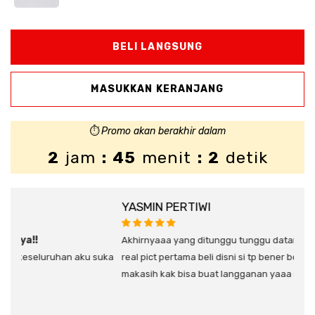
⏱️
Promo akan berakhir dalam
2
jam
: 45
menit
: 2
detik
YASMIN PERTIWI
DIN
empu
Akhirnyaaa yang ditunggu tunggu datang jugaaaa ahh suka
uka
real pict pertama beli disni si tp bener bener bagus deh
Bagu
makasih kak bisa buat langganan yaaa ini sukses selalu
orde
seka