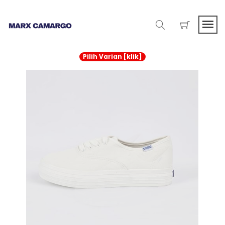
Pilih Varian [klik]