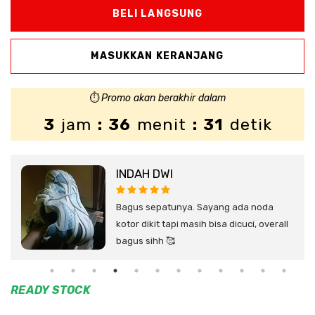
⏱️
Promo akan berakhir dalam
3
jam
: 36
menit
: 30
detik
INDAH DWI
ap
Bagus sepatunya. Sayang ada noda
k,
kotor dikit tapi masih bisa dicuci, overall
bagus sihh 🥰
READY
STOCK